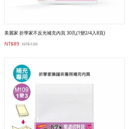
美麗家 折學家不反光補充內頁 30孔(1變2/4入8頁)
NT$89
NT$130