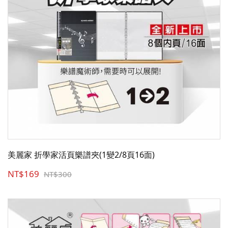
美麗家 折學家活頁樂譜夾(1變2/8頁16面)
NT$169
NT$300