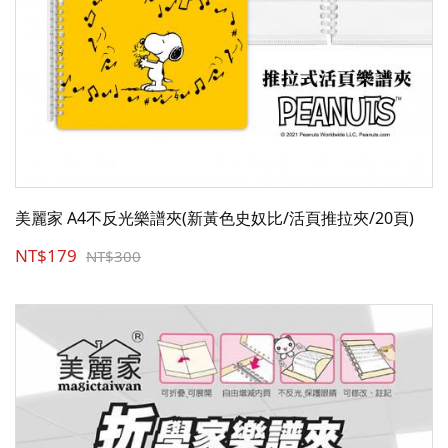
美麗家 A4不反光樂譜夾(新黃色史奴比/活頁推拉夾/20頁)
NT$179
NT$300