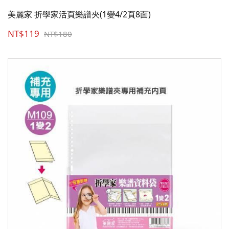
美麗家 折學家活頁樂譜夾(1變4/2頁8面)
NT$119
NT$180