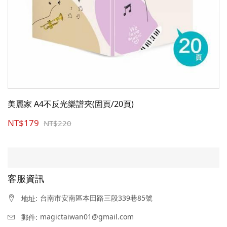
美麗家 A4不反光樂譜夾(固頁/20頁)
NT$179
NT$220
客服資訊
台南市安南區本田路三段339巷85號
地址:
magictaiwan01@gmail.com
郵件: