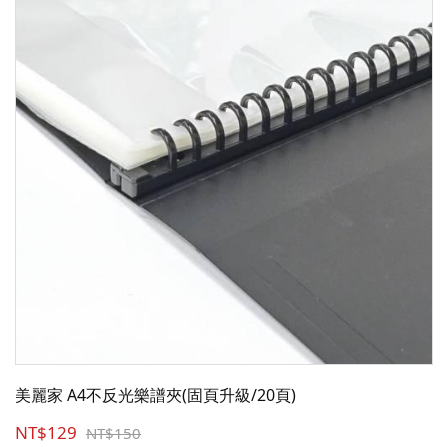
美麗家 A4不反光樂譜夾(固頁升級/20頁)
NT$129
NT$150