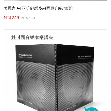
美麗家 A4不反光樂譜夾(固頁升級/40頁)
NT$249
NT$380