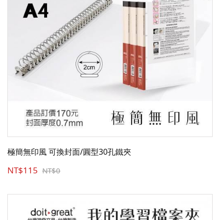
極簡無印風 可換封面/圓型30孔鐵夾
NT$115
NT$0