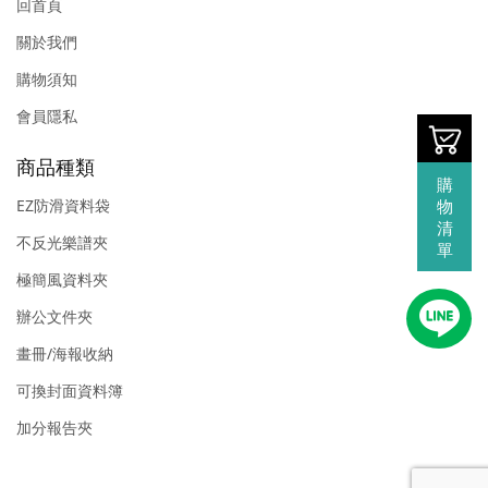
回首頁
關於我們
購物須知
會員隱私
商品種類
購
物
EZ防滑資料袋
清
不反光樂譜夾
單
極簡風資料夾
辦公文件夾
畫冊/海報收納
可換封面資料簿
加分報告夾