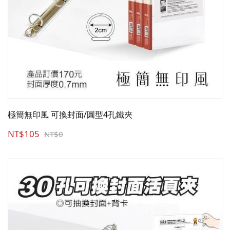
極簡無印風 可換封面/圓型4孔鐵夾
NT$105
NT$0