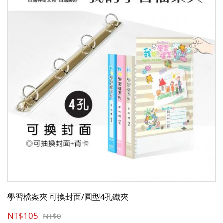
學習檔案夾 可換封面/圓型4孔鐵夾
NT$105
NT$0